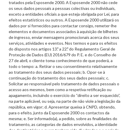
tratados pela Esposende 2000. A Esposende 2000 não cede
os seus dados pessoais a pessoas colectivas ou individuais,
exceto a entidades oficiais a que esteja obrigada por Lei, para
efeitos estatísticos ou outros. A Esposende 2000 utilizará os
dados por si fornecidos para contactar consigo, remeter-lhe
elementos e documentos associados à aquisição de bilhetes
de ingresso, enviar mensagens promocionais acerca dos seus
serviços, atividades e eventos. Nos termos e para os efeitos
do disposto nos artigos 13.º a 22.º do Regulamento Geral de
Proteção de Dados (EU) 2016/679 do P. E. e do Conselho de
27 de abril, o cliente toma conhecimento de que poderá, a
todo o tempo: a. Retirar o seu consentimento relativamente
ao tratamento dos seus dados pessoais; b. Opor-se à
continuação do tratamento dos seus dados pessoais; c.
Solicitar ao responsável pelo tratamento de dados pessoais o
acesso aos mesmos, bem como a respetiva retificação ou
apagamento, incluindo o exercício do “direito a ser esquecido”,
na parte aplicável, ou seja, na parte de não viole a legislação da
república, em vigor; d. Apresentar queixa à CNPD, obtendo,
para o efeito, junto da Esposende 2000 os contactos da
mesma; e. Ser informado(a), a pedido, sobre as finalidades do
tratamento, as categorias de dados envolvidos, a identidade