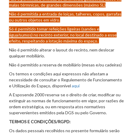
malas térmnicas, de grandes dimensões (máximo 5L)
Não é permitida a entrada de loiças, talheres, copos, garrafas
ou outros objetos em vidro.
Só é permitido tomar refeições ligeiras (sandes e
água/sumos) no recinto exterior, no local destinado a esse
efeito, respeitando a lotação máxima do espaço.
Não é permitido alterar o layout do recinto, nem deslocar
qualquer mobiliário.
Não é permitido a reserva de mobiliário (mesas e/ou cadeiras)
Os termos e condições aqui expressos não afastam a
necessidade de consultar o Regulemento de Funcionamento
e Utilização do Espaço, disponível
aqui
A Esposende 2000 reserva-se o direito de criar, modificar ou
extinguir as normas de funcionamento em vigor, por razões de
ordem estratégica, ou em resposta atos normativos
supervenientes emitidos pela DGS ou pelo Governo.
TERMOS E CONDIÇÕES/RGPD:
Os dados pessoais recolhidos no presente formulário serão