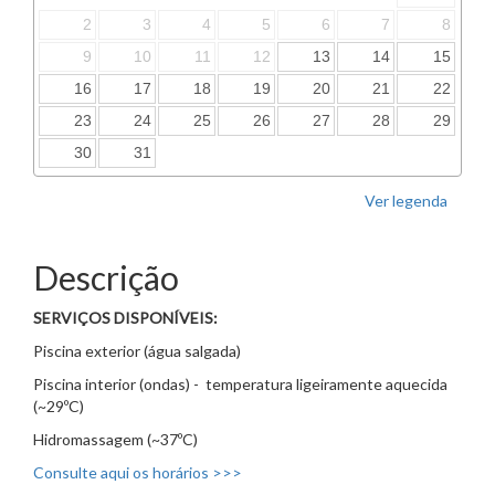
2
3
4
5
6
7
8
9
10
11
12
13
14
15
16
17
18
19
20
21
22
23
24
25
26
27
28
29
30
31
Ver legenda
Descrição
SERVIÇOS DISPONÍVEIS:
Piscina exterior (água salgada)
Piscina interior (ondas) - temperatura ligeiramente aquecida
(~29ºC)
Hidromassagem (~37ºC)
Consulte aqui os horários >>>